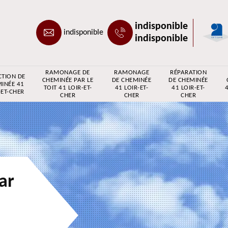
indisponible
indisponible
indisponible
RAMONAGE DE
RAMONAGE
RÉPARATION
CTION DE
CHEMINÉE PAR LE
DE CHEMINÉE
DE CHEMINÉE
INÉE 41
TOIT 41 LOIR-ET-
41 LOIR-ET-
41 LOIR-ET-
4
-ET-CHER
CHER
CHER
CHER
ar