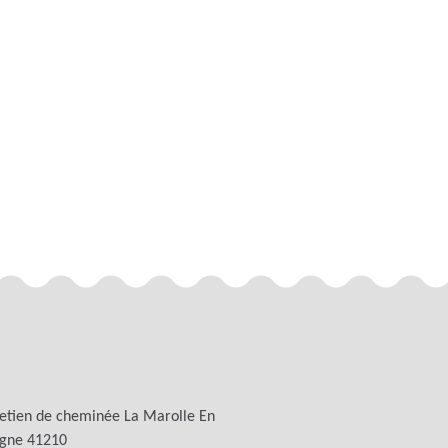
etien de cheminée La Marolle En
ogne 41210