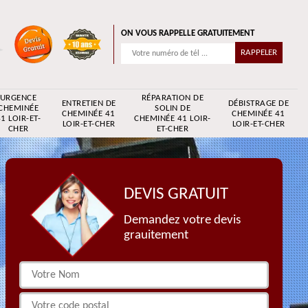
ON VOUS RAPPELLE GRATUITEMENT
URGENCE
RÉPARATION DE
ENTRETIEN DE
DÉBISTRAGE DE
CHEMINÉE
SOLIN DE
CHEMINÉE 41
CHEMINÉE 41
1 LOIR-ET-
CHEMINÉE 41 LOIR-
LOIR-ET-CHER
LOIR-ET-CHER
CHER
ET-CHER
DEVIS GRATUIT
Demandez votre devis
grauitement