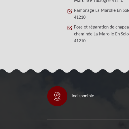
Marolle En Sologne 41210
Ramonage La Marolle En Sol
41210
Pose et réparation de chape
cheminée La Marolle En Sol
41210
indisponible