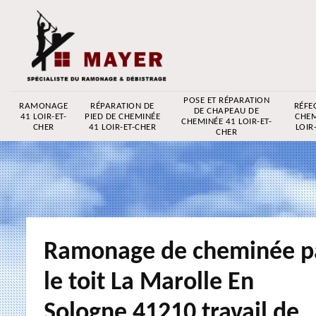
POSE ET RÉPARATION
RAMONAGE
RÉPARATION DE
RÉFE
DE CHAPEAU DE
41 LOIR-ET-
PIED DE CHEMINÉE
CHEM
CHEMINÉE 41 LOIR-ET-
CHER
41 LOIR-ET-CHER
LOIR
CHER
Ramonage de cheminée p
le toit La Marolle En
Sologne 41210 travail de