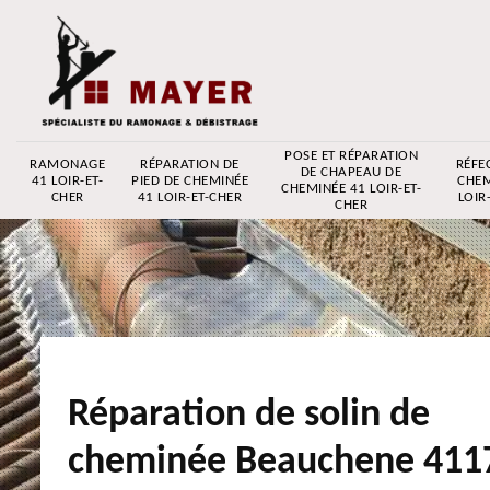
POSE ET RÉPARATION
RAMONAGE
RÉPARATION DE
RÉFE
DE CHAPEAU DE
41 LOIR-ET-
PIED DE CHEMINÉE
CHEM
CHEMINÉE 41 LOIR-ET-
CHER
41 LOIR-ET-CHER
LOIR
CHER
Réparation de solin de
cheminée Beauchene 411