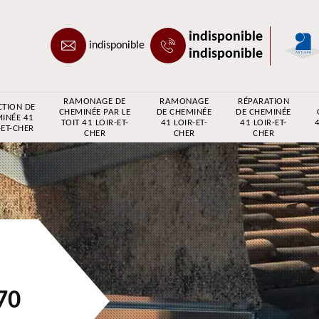
indisponible
indisponible
indisponible
RAMONAGE DE
RAMONAGE
RÉPARATION
CTION DE
CHEMINÉE PAR LE
DE CHEMINÉE
DE CHEMINÉE
INÉE 41
TOIT 41 LOIR-ET-
41 LOIR-ET-
41 LOIR-ET-
4
-ET-CHER
CHER
CHER
CHER
70