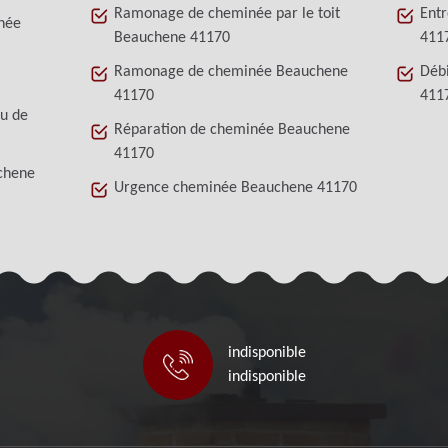
Ramonage de cheminée par le toit
Ent
née
Beauchene 41170
411
Ramonage de cheminée Beauchene
Déb
41170
411
au de
Réparation de cheminée Beauchene
41170
chene
Urgence cheminée Beauchene 41170
indisponible
indisponible