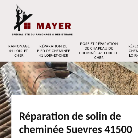
POSE ET RÉPARATION
RAMONAGE
RÉPARATION DE
RÉFE
DE CHAPEAU DE
41 LOIR-ET-
PIED DE CHEMINÉE
CHEM
CHEMINÉE 41 LOIR-ET-
CHER
41 LOIR-ET-CHER
LOIR
CHER
Réparation de solin de
cheminée Suevres 41500