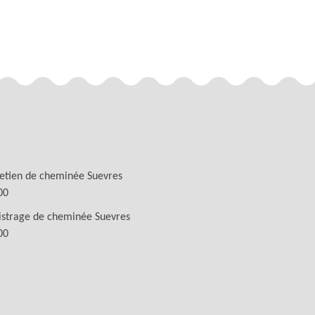
etien de cheminée Suevres
00
istrage de cheminée Suevres
00