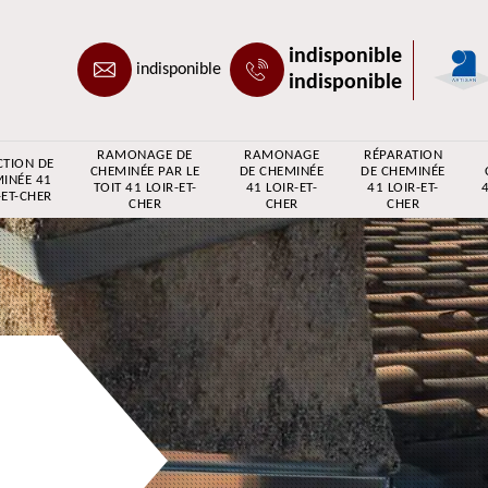
indisponible
indisponible
indisponible
RAMONAGE DE
RAMONAGE
RÉPARATION
CTION DE
CHEMINÉE PAR LE
DE CHEMINÉE
DE CHEMINÉE
INÉE 41
TOIT 41 LOIR-ET-
41 LOIR-ET-
41 LOIR-ET-
4
-ET-CHER
CHER
CHER
CHER